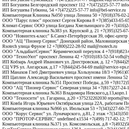
ИП Богушева
Белгородский проспект 112
+7(472)225-57-77
info
ИП Богушева
Губкина, 54
+7(472)225-57-77
info@bel-service.ru
Компьютерная Клиника №050
улица Ленина 50
+7(918)376-02-
ООО "Парус плюс"
проспект Сергея Кирова 8
+7(385)433-65-6
Климат-Сервис ООО
улица Богдана Хмельницкого 20
+7(416)2
Компьютерная клиника №383
ул. Крупской д. 21
+7(395)325-67
ООО "Новинтех-класс"
Б.Санкт-Петербургская 39, офис-центр
ООО "АЦ "Пионер Сервис"
Донецкий район, Маловишерская 
Rsotech
улица Фрунзе 12
+7(800)222-28-92
mail@rsotech.ru
ООО "АльдаБытСервис"
Керамический переулок 4
+7(918)823-
ООО "ТехноУют"
проспект Ленина 42
+7(910)183-52-54
vofh@y
ИП Кобзарь Андрей Иванович
ул. Днестровская, д. 12
+7(844)2
СЦ VPS
ул. Ангарская, д.17
+7(844)245-94-69
mail@service-vps.
ИП Манахов Глеб Дмитриевич
улица Хользунова 18/3
+7(961)0
ИП Цаплин Александр Васильевич
проспект имени Ленина 52
Компьютерная клиника №351
Проспект Победы, д.59
+7(8172)
ООО "АЦ "Пионер Сервис"
Северная улица 34
+7(817)227-24-
Компьютерная клиника №363
Владимира Невского,д.13,корп.1
ООО "Техносити"
ул. Гагарина, д.20
+375232202030
reports@te
ИП Ковба Игорь Юрьевич
Октябрьская улица 22А, работаем Пн-
Компьютерная клиника №966
ул. Июльская 53
+7(343)227-60-7
ООО "Корус Сервис"
ул. Луначарского, д.81, 2 этаж
+7(343)350
ООО "ПРОТОР-СЕРВИС"
undefined к1534
+7(499) 717-82-12; 
Компьютерная клиника №371
ул. Комсомольская, д.8
+7(4932)5