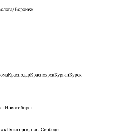
ологда
Воронеж
рома
Краснодар
Красноярск
Курган
Курск
ск
Новосибирск
вск
Пятигорск, пос. Свободы