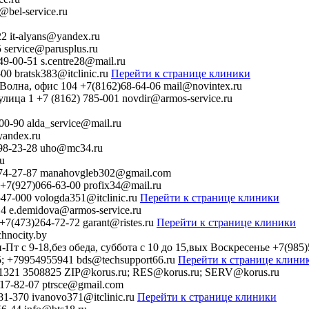
@bel-service.ru
22
it-alyans@yandex.ru
5
service@parusplus.ru
49-00-51
s.centre28@mail.ru
-00
bratsk383@itclinic.ru
Перейти к странице клиники
 Волна, офис 104
+7(8162)68-64-06
mail@novintex.ru
улица 1
+7 (8162) 785-001
novdir@armos-service.ru
00-90
alda_service@mail.ru
andex.ru
98-23-28
uho@mc34.ru
ru
74-27-87
manahovgleb302@gmail.com
+7(927)066-63-00
profix34@mail.ru
547-000
vologda351@itclinic.ru
Перейти к странице клиники
14
e.demidova@armos-service.ru
+7(473)264-72-72
garant@ristes.ru
Перейти к странице клиники
chnocity.by
Пт с 9-18,без обеда, суббота с 10 до 15,вых Воскресенье
+7(985)
5; +79954955941
bds@techsupport66.ru
Перейти к странице клини
1321 3508825
ZIP@korus.ru; RES@korus.ru; SERV@korus.ru
717-82-07
ptrsce@gmail.com
81-370
ivanovo371@itclinic.ru
Перейти к странице клиники