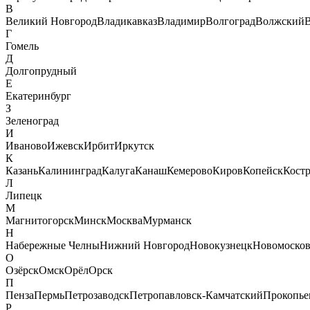
В
Великий Новгород
Владикавказ
Владимир
Волгоград
Волжский
В
Г
Гомель
Д
Долгопрудный
Е
Екатеринбург
З
Зеленоград
И
Иваново
Ижевск
Ирбит
Иркутск
К
Казань
Калининград
Калуга
Канаш
Кемерово
Киров
Копейск
Кост
Л
Липецк
М
Магнитогорск
Минск
Москва
Мурманск
Н
Набережные Челны
Нижний Новгород
Новокузнецк
Новомосков
О
Озёрск
Омск
Орёл
Орск
П
Пенза
Пермь
Петрозаводск
Петропавловск-Камчатский
Прокопье
Р