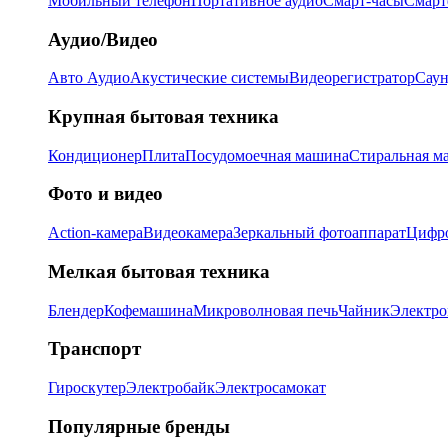
Мобильный телефон
Портативное аудио
Смарт-часы
Смарт
Аудио/Видео
Авто Аудио
Акустические системы
Видеорегистратор
Саун
Крупная бытовая техника
Кондиционер
Плита
Посудомоечная машина
Стиральная м
Фото и видео
Action-камера
Видеокамера
Зеркальный фотоаппарат
Цифро
Мелкая бытовая техника
Блендер
Кофемашина
Микроволновая печь
Чайник
Электро
Транспорт
Гироскутер
Электробайк
Электросамокат
Популярные бренды