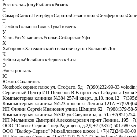
Ростов-на-Дону
Рыбинск
Рязань
С
Самара
Санкт-Петербург
Саратов
Севастополь
Симферополь
Соч
Т
Тамбов
Тольятти
Томск
Тула
Тюмень
У
Улан-Удэ
Ульяновск
Усолье-Сибирское
Уфа
Х
Хабаровск
Хатежинский сельсовет
хутор Большой Лог
Ч
Чебоксары
Челябинск
Черкесск
Чита
Э
Электросталь
Ю
Южно-Сахалинск
Notebook сервис плюс
ул. Стофато, 5д
+7(390)232-99-33
volodin
Сервисный Центр ИП Пещеров В.В
проспект Габдуллы Тукая 
Компьютерная клиника №384
257-й кварт., д.10, под.12
+7(395)
Компьютерная клиника №523
проспект Ленина 121А
+7(920)04
ИП Филин Сергей Иванович
улица Шмидта 62
+7(988)379-58-
Компьютерная клиника №302
ул.Савушкина, д. 51а
+7(851)254-
ИП Мельников Дмитрий Александрович
пр-кт Ленина, 195
+7(
ООО "Галэкс Сервис"
пер.Радищева, д.2Д
+7 (3852) 501-680
se
ООО "Выбор-Сервис"
Михайловское шоссе 1
+7(472)240-08-00
ИП Богушева
Сумская,22
+7(472)225-57-77
bogusheva@bel-servi