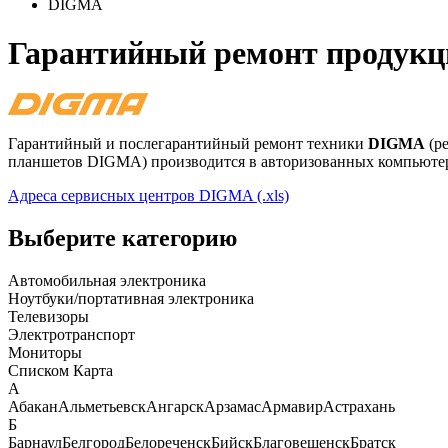
DIGMA
Гарантийный ремонт продук
Гарантийный и послегарантийный ремонт техники
DIGMA
(ре
планшетов DIGMA) производится в авторизованных компьюте
Адреса сервисных центров DIGMA (.xls)
Выберите категорию
Автомобильная электроника
Ноутбуки/портативная электроника
Телевизоры
Электротранспорт
Мониторы
Списком
Карта
А
Абакан
Альметьевск
Ангарск
Арзамас
Армавир
Астрахань
Б
Барнаул
Белгород
Белореченск
Бийск
Благовещенск
Братск