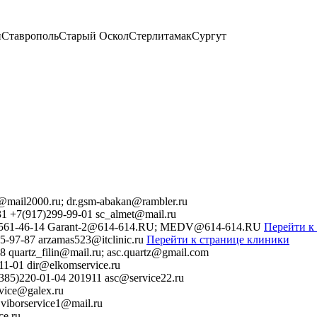
и
Ставрополь
Старый Оскол
Стерлитамак
Сургут
@mail2000.ru; dr.gsm-abakan@rambler.ru
31
+7(917)299-99-01
sc_almet@mail.ru
561-46-14
Garant-2@614-614.RU; MEDV@614-614.RU
Перейти к
5-97-87
arzamas523@itclinic.ru
Перейти к странице клиники
58
quartz_filin@mail.ru; asc.quartz@gmail.com
11-01
dir@elkomservice.ru
385)220-01-04 201911
asc@service22.ru
rvice@galex.ru
viborservice1@mail.ru
ce.ru