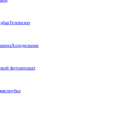
фон
дбар
Телевизор
ашина
Холодильник
вой фотоаппарат
мясорубка