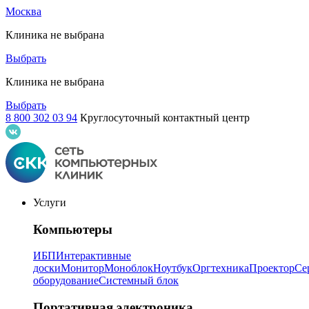
Москва
Клиника не выбрана
Выбрать
Клиника не выбрана
Выбрать
8 800 302 03 94
Круглосуточный контактный центр
Услуги
Компьютеры
ИБП
Интерактивные
доски
Монитор
Моноблок
Ноутбук
Оргтехника
Проектор
Се
оборудование
Системный блок
Портативная электроника