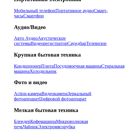
Мобильный телефон
Портативное аудио
Смарт-
часы
Смартфон
Аудио/Видео
Авто Аудио
Акустические
системы
Видеорегистратор
Саундбар
Телевизор
Крупная бытовая техника
Кондиционер
Плита
Посудомоечная машина
Стиральная
машина
Холодильник
Фото и видео
Action-камера
Видеокамера
Зеркальный
фотоаппарат
Цифровой фотоаппарат
Мелкая бытовая техника
Блендер
Кофемашина
Микроволновая
печь
Чайник
Электромясорубка