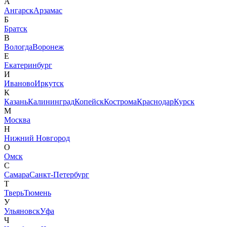
А
Ангарск
Арзамас
Б
Братск
В
Вологда
Воронеж
Е
Екатеринбург
И
Иваново
Иркутск
К
Казань
Калининград
Копейск
Кострома
Краснодар
Курск
М
Москва
Н
Нижний Новгород
О
Омск
С
Самара
Санкт-Петербург
Т
Тверь
Тюмень
У
Ульяновск
Уфа
Ч