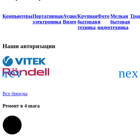
Компьютеры
Портативная
Аудио/
Крупная
Фото
Мелкая
Тра
электроника
Видео
бытовая
и
бытовая
техника
видео
техника
Наши авторизации
Все бренды
Ремонт в 4 шага