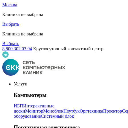
Москва
Клиника не выбрана
Выбрать
Клиника не выбрана
Выбрать
8 800 302 03 94
Круглосуточный контактный центр
Услуги
Компьютеры
ИБП
Интерактивные
доски
Монитор
Моноблок
Ноутбук
Оргтехника
Проектор
Се
оборудование
Системный блок
Портативная электроника