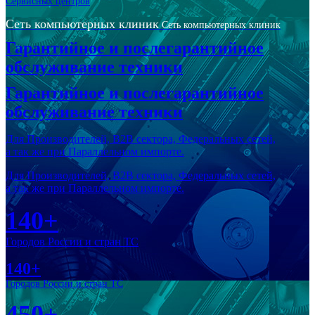
Сервисных центров
Сеть компьютерных клиник
Сеть компьютерных клиник
Гарантийное и послегарантийное
обслуживание техники
Гарантийное и послегарантийное
обслуживание техники
Для Производителей, В2В сектора, Федеральных сетей,
а так же при Параллельном импорте.
Для Производителей, В2В сектора, Федеральных сетей,
а так же при Параллельном импорте.
140+
Городов России и стран ТС
140+
Городов России и стран ТС
450+