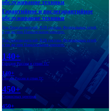
обслуживание техники
Гарантийное и послегарантийное
обслуживание техники
Для Производителей, В2В сектора, Федеральных сетей,
а так же при Параллельном импорте.
Для Производителей, В2В сектора, Федеральных сетей,
а так же при Параллельном импорте.
140+
Городов России и стран ТС
140+
Городов России и стран ТС
450+
Сервисных центров
450+