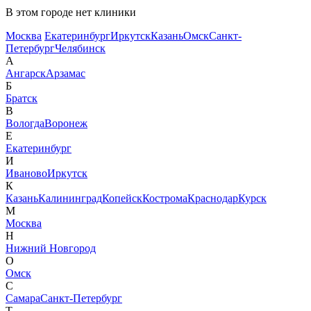
В этом городе нет клиники
Москва
Екатеринбург
Иркутск
Казань
Омск
Санкт-
Петербург
Челябинск
А
Ангарск
Арзамас
Б
Братск
В
Вологда
Воронеж
Е
Екатеринбург
И
Иваново
Иркутск
К
Казань
Калининград
Копейск
Кострома
Краснодар
Курск
М
Москва
Н
Нижний Новгород
О
Омск
С
Самара
Санкт-Петербург
Т