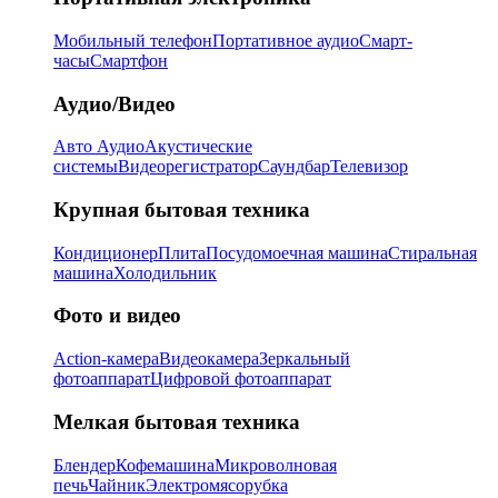
Мобильный телефон
Портативное аудио
Смарт-
часы
Смартфон
Аудио/Видео
Авто Аудио
Акустические
системы
Видеорегистратор
Саундбар
Телевизор
Крупная бытовая техника
Кондиционер
Плита
Посудомоечная машина
Стиральная
машина
Холодильник
Фото и видео
Action-камера
Видеокамера
Зеркальный
фотоаппарат
Цифровой фотоаппарат
Мелкая бытовая техника
Блендер
Кофемашина
Микроволновая
печь
Чайник
Электромясорубка