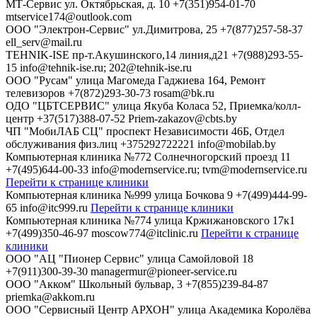
МТ-Сервис
ул. Октябрьская, д. 10
+7(351)954-01-70
mtservice174@outlook.com
ООО "Электрон-Сервис"
ул.Димитрова, 25
+7(877)257-58-37
ell_serv@mail.ru
TEHNIK-ISE
пр-т.Акушинского,14 линия,д21
+7(988)293-55-
15
info@tehnik-ise.ru; 202@tehnik-ise.ru
ООО "Русам"
улица Магомеда Гаджиева 164, Ремонт
телевизоров
+7(872)293-30-73
rosam@bk.ru
ОДО "ЦБТСЕРВИС"
улица Якуба Коласа 52, Приемка/колл-
центр
+37(517)388-07-52
Priem-zakazov@cbts.by
ЧП "МобиЛАБ СЦ"
проспект Независимости 46Б, Отдел
обслуживания физ.лиц
+375292722221
info@mobilab.by
Компьютерная клиника №772
Солнечногорский проезд 11
+7(495)644-00-33
info@modernservice.ru; tvm@modernservice.ru
Перейти к странице клиники
Компьютерная клиника №999
улица Бочкова 9
+7(499)444-99-
65
info@itc999.ru
Перейти к странице клиники
Компьютерная клиника №774
улица Кржижановского 17к1
+7(499)350-46-97
moscow774@itclinic.ru
Перейти к странице
клиники
ООО "АЦ "Пионер Сервис"
улица Самойловой 18
+7(911)300-39-30
managermur@pioneer-service.ru
ООО "Акком"
Школьный бульвар, 3
+7(855)239-84-87
priemka@akkom.ru
ООО "Сервисный Центр АРХОН"
улица Академика Королёва