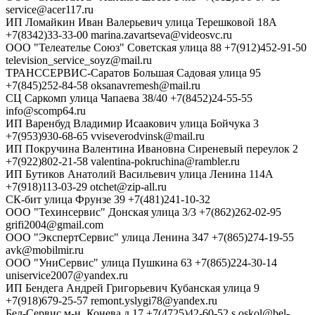
service@acer117.ru
ИП Ломайкин Иван Валерьевич
улица Терешковой 18А
+7(8342)33-33-00
marina.zavartseva@videosvc.ru
ООО "Телеателье Союз"
Советская улица 88
+7(912)452-91-50
television_service_soyz@mail.ru
ТРАНССЕРВИС-Саратов
Большая Садовая улица 95
+7(845)252-84-58
oksanavremesh@mail.ru
СЦ Саркомп
улица Чапаева 38/40
+7(8452)24-55-55
info@scomp64.ru
ИП Варенбуд Владимир Исаакович
улица Бойчука 3
+7(953)930-68-65
vviseverodvinsk@mail.ru
ИП Покручина Валентина Ивановна
Сиреневый переулок 2
+7(922)802-21-58
valentina-pokruchina@rambler.ru
ИП Бутиков Анатолий Васильевич
улица Ленина 114А
+7(918)113-03-29
otchet@zip-all.ru
СК-бит
улица Фрунзе 39
+7(481)241-10-32
ООО "Техинсервис"
Донская улица 3/3
+7(862)262-02-95
grifi2004@gmail.com
ООО "ЭкспертСервис"
улица Ленина 347
+7(865)274-19-55
avk@mobilmir.ru
ООО "УниСервис"
улица Пушкина 63
+7(865)224-30-14
uniservice2007@yandex.ru
ИП Бендега Андрей Григорьевич
Кубанская улица 9
+7(918)679-25-57
remont.yslygi78@yandex.ru
Бел-Сервис
м-н. Конева д.17
+7(4725)42-60-52
s.oskol@bel-