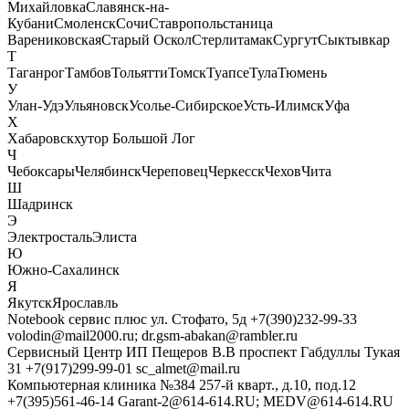
Михайловка
Славянск-на-
Кубани
Смоленск
Сочи
Ставрополь
станица
Варениковская
Старый Оскол
Стерлитамак
Сургут
Сыктывкар
Т
Таганрог
Тамбов
Тольятти
Томск
Туапсе
Тула
Тюмень
У
Улан-Удэ
Ульяновск
Усолье-Сибирское
Усть-Илимск
Уфа
Х
Хабаровск
хутор Большой Лог
Ч
Чебоксары
Челябинск
Череповец
Черкесск
Чехов
Чита
Ш
Шадринск
Э
Электросталь
Элиста
Ю
Южно-Сахалинск
Я
Якутск
Ярославль
Notebook сервис плюс
ул. Стофато, 5д
+7(390)232-99-33
volodin@mail2000.ru; dr.gsm-abakan@rambler.ru
Сервисный Центр ИП Пещеров В.В
проспект Габдуллы Тукая
31
+7(917)299-99-01
sc_almet@mail.ru
Компьютерная клиника №384
257-й кварт., д.10, под.12
+7(395)561-46-14
Garant-2@614-614.RU; MEDV@614-614.RU