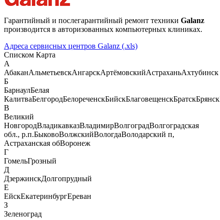
Гарантийный и послегарантийный ремонт техники
Galanz
производится в авторизованных компьютерных клиниках.
Адреса сервисных центров Galanz (.xls)
Списком
Карта
А
Абакан
Альметьевск
Ангарск
Артёмовский
Астрахань
Ахтубинск
Б
Барнаул
Белая
Калитва
Белгород
Белореченск
Бийск
Благовещенск
Братск
Брянск
В
Великий
Новгород
Владикавказ
Владимир
Волгоград
Волгоградская
обл., р.п.Быково
Волжский
Вологда
Володарский п,
Астраханская об
Воронеж
Г
Гомель
Грозный
Д
Дзержинск
Долгопрудный
Е
Ейск
Екатеринбург
Ереван
З
Зеленоград