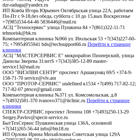
dzr-raduga@yandex.ru
ИП Ковба Игорь Юрьевич
Октябрьская улица 22А, работаем
Пн-Пт с 9-18,без обеда, суббота с 10 до 15,вых Воскресенье
+7(985)534-64-46
5836446@mail.ru
АСЦ "Техносервис"
улица Пушкина 84
+7(861)322-11-71
tehnoeisk@bk.ru
Компьютерная клиника №966
ул. Июльская 53
+7(343)227-60-
75; +79954955941
bds@techsupport66.ru
Перейти к странице
клиники
АСЦ "МАСТЕРСЕРВИС Е"
микрорайон Пионерский, улица
Данилы Зверева 31литS
+7(343)385-12-89
master-
service13@mail.ru
ООО "ВИЭЛВИ СЕНТР"
проспект Аршакуняц 69/5
+374-9-
158-71-70
service@vlv.am
ООО "ПРОТОР-СЕРВИС"
undefined к1534
+7(499) 717-82-12;
717-82-07
ptrsce@gmail.com
Компьютерная клиника №371
ул. Комсомольская, д.8
+7(4932)581-370
ivanovo371@itclinic.ru
Перейти к странице
клиники
СПЕКТР-СЕРВИС
проспект Ленина 108
+7(493)250-13-29
Sergey.Pavlov@spectr-service.ru
БытТехСервис
Пушкинская улица 136А, основной
+7(341)265-56-44
info@bts18.ru
ИП Орлова Ирина Михайловна
Советская улица 129А
+7(902)265-06-50
vita-irbit@yandex.ru