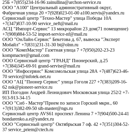
25Б
+7(855)234-16-96
zainullina@archon-service.ru
ООО "А100"
Центральный административный округ,
Фабричная улица 20
+7(928)023-01-00
a100.servis@yandex.ru
Сервисный центр "Техно-Мастер"
улица Победы 10А
+7(347)837-10-90
service_neft@mail.ru
АСЦ "Импорт-Сервис"
13 микрорайон 23 дом(71 помещение)
+7(908)884-53-52
import-service-nf@mail.ru
ООО "ОнЛайн-Сервис"
Бекетова д. 67, вывеска "Эксперт
Мобайл"
+7(831)231-31-30
bt@olnn.ru
ООО "КомпМастер"
Газетная улица 7
+7(950)202-23-23
kompmacter@gmail.com
ООО Сервисный центр "ГРАНД"
Пионерский, д.25
+7(384)345-69-91
grand-servise@mail.ru
ООО "Инфосервис"
Комсомольская улица 28А
+7(487)623-46-
70
service@infotek-net.ru
ООО "АЦ "Пионер Сервис"
улица Гоголя 227
+7(383)209-16-
62
nsk@pioneer-service.ru
ИП Погодин Андрей Леонидович
Московская улица 252/2
+7-
913-913-34-15
ООО "Сиб - Мастер"Прием по записи
Горский мкрн., 60
+7(913)382-09-50
sib-master@ngs.ru
Сервисный центр AVS61
проспект Ленина 7
+7(904)500-24-41
bondarenko.a.e@yandex.ru
ООО "Сервисный центр"
Октябрьская 7 оф. 42
+7(351)304-52-
37
service_priem@ctech.ru