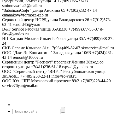
Губернский, Земская улица 14
+7(969)065-77-93
smirnovsasha2@mail.ru
"ЗабайкалСофт"
улица Анохина 65
+7(302)232-47-14
emanakov@formoza-zab.ru
Сервисный центр НОРД
улица Володарского 26
+7(912)573-
63-41
scnord45@ya.ru
D&F Service
Рабочая улица 35Ак330
+7(499)377-55-37
d-
fsrv@yandex.ru
ИП Кацман Михаил Ильич
Рабочая улица 35А
+7(499)638-27-
24
СКВ Сервис
Клыкова 81г
+7(934)469-52-07
skvservice@mail.ru
ООО "Джи Эс Консалтинг"
Западная улица 106В
+7(424)231-
43-14
remont@1000v.ru
Сервисный центр "Респект"
проспект Ленина 38вход со
стороны улицы
+7(411)236-61-18
rspy-d@yandex.ru
ООО "Сервисный центр "ВИРТ"
Республиканская улица
3к5Аоф.1
+7(485)258-22-11
info@sc-virt.ru
ООО ЮА "ЧП"
Московский проспект 89/2
+7(902)228-44-20
service76yar@mail.ru