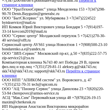
+7(347)200-84-08
e.ponomareva@ufa-itclinic.ru
Перейти к
странице клиники
ООО "УралТехноСервис"
улица Менделеева 153
+7(347)298-
90-70
Denis.Bayguzin@generalsc.ru
ООО "БытСКсервис"
ул. Мубарякова 3
+7(347)2224522
bytskservice@mail.ru
ИП Комков Юрий Викторович
улица Бондаря 5
+7(914)197-
33-14
kovcom2019@mail.ru
ООО "Сервис центр"
Молдавский переулок 5
+7(421)270-30-
40
servise@offt.ru
Сервисный центр AVS61
улица Новосёлов 1
+7(908)500-23-10
bondarenko.a.e@yandex.ru
ООО "ЗИП-Сервис"
Московский пр-кт, д.50
+7(835)222-57-75
zip-service21@ya.ru
Компьютерная клиника №743
40 лет Победы 29 В, прием
физ.лиц и юр.лиц
+7(351)729-81-11
aleksey.g@skk743.ru;
skk743@skk743.ru; support@skk743.ru
Перейти к странице
клиники
ООО НПП "АПИКОМ систем"
ул. Воровского, д. 47
+7(351)232-70-31
tech@apicom.ru
ООО "АЦ "Пионер Сервис"
улица Данилова 23
+7(820)220-
53-94
cherepovec@armos-service.ru
АСЦ "Мак.Сим"
Первомайская улица 48
+7(878)226-19-15
maxim@cherkessk.ru
ИП Надворная Анастасия Викторовна
микрорайон