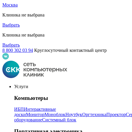
Москва
Клиника не выбрана
Выбрать
Клиника не выбрана
Выбрать
8 800 302 03 94
Круглосуточный контактный центр
Услуги
Компьютеры
ИБП
Интерактивные
доски
Монитор
Моноблок
Ноутбук
Оргтехника
Проектор
Се
оборудование
Системный блок
Портативная электроника