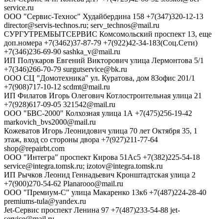
service.ru
ООО "Сервис-Технос"
Худайбердина 158
+7(347)320-12-13
director@servis-technos.ru; serv_technos@mail.ru
СУРГУТРЕМБЫТСЕРВИС
Комсомольский проспект 13, еще
доп.номера +7(3462)37-87-79 +7(922)42-34-183(Соц.Сети)
+7(346)236-69-90
sashka_v@mail.ru
ИП Полукаров Евгений Викторович
улица Лермонтова 5/1
+7(346)266-70-79
surgutservice@bk.ru
ООО СЦ "Домотехника"
ул. Куратова, дом 83офис 201/1
+7(908)717-10-12
scdmt@mail.ru
ИП Филатов Игорь Олегович
Котлостроительная улица 21
+7(928)617-09-05
321542@mail.ru
ООО "БВС-2000"
Колхозная улица 1А
+7(475)256-19-42
markovich_bvs2000@mail.ru
Кожеватов Игорь Леонидович
улица 70 лет Октября 35, 1
этаж, вход со стороны двора
+7(927)211-77-64
shop@repairbt.com
ООО "Интегра"
проспект Кирова 51Ас5
+7(382)225-54-18
service@integra.tomsk.ru; izotov@integra.tomsk.ru
ИП Рычков Леонид Геннадьевич
Кронштадтская улица 2
+7(900)270-54-62
Planarooo@mail.ru
ООО "Премиум-С"
улица Макаренко 13к6
+7(487)224-28-40
premiums-tula@yandex.ru
Jet-Сервис
проспект Ленина 97
+7(487)233-54-88
jet-
service@mail.ru