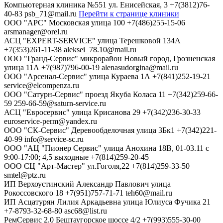
Компьютерная клиника №551
ул. Енисейская, 3
+7(3812)76-
40-83
psb_71@mail.ru
Перейти к странице клиники
ООО "АРС"
Московская улица 100
+7(486)255-15-06
arsmanager@orel.ru
АСЦ "EXPERT-SERVICE"
улица Терешковой 134А
+7(353)261-11-38
aleksei_78.10@mail.ru
ООО "Гранд-Сервис"
микрорайон Новый город, Грозненская
улица 11А
+7(987)796-00-19
alenasudorgina@mail.ru
ООО "Арсенал-Сервис"
улица Кураева 1А
+7(841)252-19-21
service@elcompenza.ru
ООО "Сатурн-Сервис"
проезд Якуба Коласа 11
+7(342)259-66-
59
259-66-59@saturn-service.ru
АСЦ "Евросервис"
улица Крисанова 29
+7(342)236-30-33
euroservice-perm@yandex.ru
ООО "СК-Сервис"
Деревообделочная улица 3Бк1
+7(342)221-
40-99
info@service-sc.ru
ООО "АЦ "Пионер Сервис"
улица Анохина 18В, 01-03.11 с
9:00-17:00; 4,5 выходные
+7(814)259-20-45
ООО СЦ "Арт-Мастер"
ул.Гоголя,22
+7(814)259-33-50
smtel@ptz.ru
ИП Верхоустинский Александр Павлович
улица
Рокоссовского 18
+7(951)757-71-71
teh60@mail.ru
ИП Асцатурян Лилия Аркадьевна
улица Юлиуса Фучика 21
+7-8793-32-68-80
asc68@list.ru
РемСервис 2.0
Бештаугорское шоссе 4/2
+7(993)555-30-00