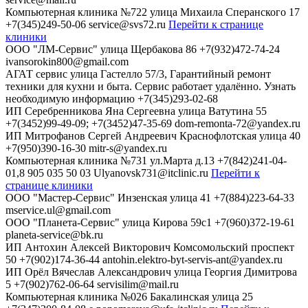
Компьютерная клиника №722
улица Михаила Сперанского 17
+7(345)249-50-06
service@svs72.ru
Перейти к странице
клиники
ООО "ЛМ-Сервис"
улица Щербакова 86
+7(932)472-74-24
ivansorokin800@gmail.com
АГАТ сервис
улица Гастелло 57/3, Гарантийный ремонт
техники для кухни и быта. Сервис работает удалённо. Узнать
необходимую информацию
+7(345)293-02-68
ИП Серебренникова Яна Сергеевна
улица Ватутина 55
+7(3452)99-49-09; +7(3452)47-35-69
dom-remonta-72@yandex.ru
ИП Митрофанов Сергей Андреевич
Краснофлотская улица 40
+7(950)390-16-30
mitr-s@yandex.ru
Компьютерная клиника №731
ул.Марта д.13
+7(842)241-04-
01,8 905 035 50 03
Ulyanovsk731@itclinic.ru
Перейти к
странице клиники
ООО "Мастер-Сервис"
Инзенская улица 41
+7(884)223-64-33
mservice.ul@gmail.com
ООО "Планета-Сервис"
улица Кирова 59с1
+7(960)372-19-61
planeta-service@bk.ru
ИП Антохин Алексей Викторович
Комсомольский проспект
50
+7(902)174-36-44
antohin.elektro-byt-servis-ant@yandex.ru
ИП Орёл Вячеслав Александрович
улица Георгия Димитрова
5
+7(902)762-06-64
servisilim@mail.ru
Компьютерная клиника №026
Бакалинская улица 25