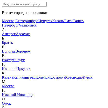
В этом городе нет клиники
Москва
Екатеринбург
Иркутск
Казань
Омск
Санкт-
Петербург
Челябинск
А
Ангарск
Арзамас
Б
Братск
В
Вологда
Воронеж
Е
Екатеринбург
И
Иваново
Иркутск
К
Казань
Калининград
Копейск
Кострома
Краснодар
Курск
М
Москва
Н
Нижний Новгород
О
Омск
С