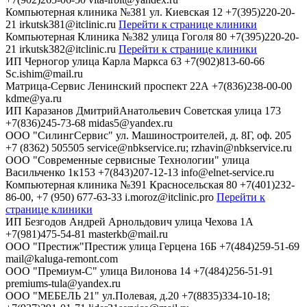
Компьютерная клиника №381
ул. Киевская 12
+7(395)220-20-
21
irkutsk381@itclinic.ru
Перейти к странице клиники
Компьютерная Клиника №382
улица Гоголя 80
+7(395)220-20-
21
irkutsk382@itclinic.ru
Перейти к странице клиники
ИП Черногор
улица Карла Маркса 63
+7(902)813-60-66
Sc.ishim@mail.ru
Матрица-Сервис
Ленинский проспект 22А
+7(836)238-00-00
kdme@ya.ru
ИП Каразанов ДмитрийАнатольевич
Советская улица 173
+7(836)245-73-68
midas5@yandex.ru
ООО "СилингСервис"
ул. Машиностроителей, д. 8Г, оф. 205
+7 (8362) 505505
service@nbkservice.ru; rzhavin@nbkservice.ru
ООО "Современные сервисные Технологии"
улица
Васильченко 1к153
+7(843)207-12-13
info@elnet-service.ru
Компьютерная клиника №391
Красносельская 80
+7(401)232-
86-00, +7 (950) 677-63-33
i.moroz@itclinic.pro
Перейти к
странице клиники
ИП Безгодов Андрей Арнольдович
улица Чехова 1А
+7(981)475-54-81
masterkb@mail.ru
ООО "Престиж"Престиж
улица Герцена 16Б
+7(484)259-51-69
mail@kaluga-remont.com
ООО "Премиум-С"
улица Вилонова 14
+7(484)256-51-91
premiums-tula@yandex.ru
ООО "МЕБЕЛЬ 21"
ул.Полевая, д.20
+7(8835)334-10-18;