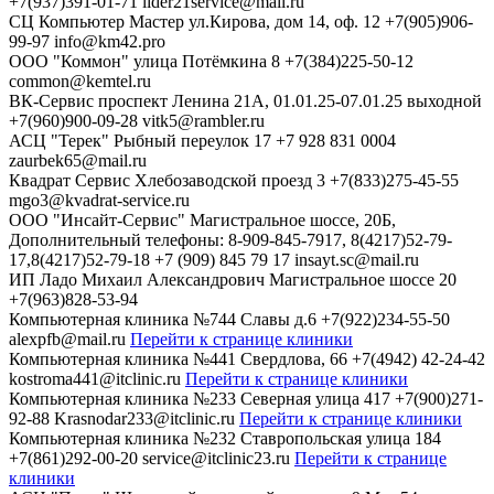
+7(937)391-01-71
lider21service@mail.ru
СЦ Компьютер Мастер
ул.Кирова, дом 14, оф. 12
+7(905)906-
99-97
info@km42.pro
ООО "Коммон"
улица Потёмкина 8
+7(384)225-50-12
common@kemtel.ru
ВК-Сервис
проспект Ленина 21А, 01.01.25-07.01.25 выходной
+7(960)900-09-28
vitk5@rambler.ru
АСЦ "Терек"
Рыбный переулок 17
+7 928 831 0004
zaurbek65@mail.ru
Квадрат Сервис
Хлебозаводской проезд 3
+7(833)275-45-55
mgo3@kvadrat-service.ru
ООО "Инсайт-Сервис"
Магистральное шоссе, 20Б,
Дополнительный телефоны: 8-909-845-7917, 8(4217)52-79-
17,8(4217)52-79-18
+7 (909) 845 79 17
insayt.sc@mail.ru
ИП Ладо Михаил Александрович
Магистральное шоссе 20
+7(963)828-53-94
Компьютерная клиника №744
Славы д.6
+7(922)234-55-50
alexpfb@mail.ru
Перейти к странице клиники
Компьютерная клиника №441
Свердлова, 66
+7(4942) 42-24-42
kostroma441@itclinic.ru
Перейти к странице клиники
Компьютерная клиника №233
Северная улица 417
+7(900)271-
92-88
Krasnodar233@itclinic.ru
Перейти к странице клиники
Компьютерная клиника №232
Ставропольская улица 184
+7(861)292-00-20
service@itclinic23.ru
Перейти к странице
клиники