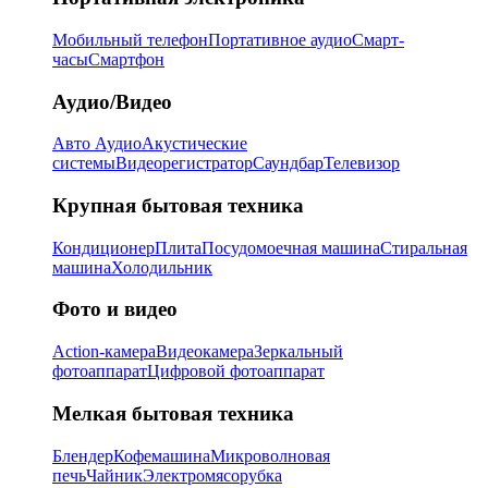
Мобильный телефон
Портативное аудио
Смарт-
часы
Смартфон
Аудио/Видео
Авто Аудио
Акустические
системы
Видеорегистратор
Саундбар
Телевизор
Крупная бытовая техника
Кондиционер
Плита
Посудомоечная машина
Стиральная
машина
Холодильник
Фото и видео
Action-камера
Видеокамера
Зеркальный
фотоаппарат
Цифровой фотоаппарат
Мелкая бытовая техника
Блендер
Кофемашина
Микроволновая
печь
Чайник
Электромясорубка