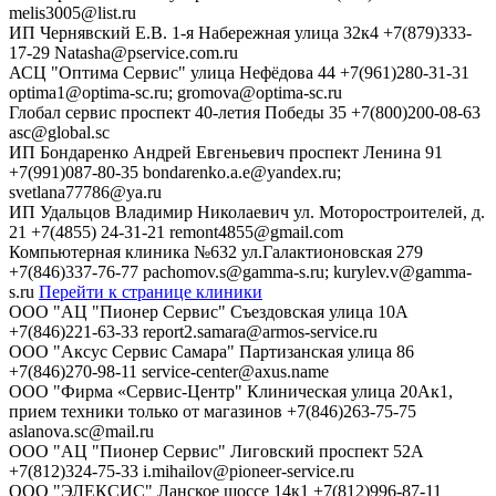
melis3005@list.ru
ИП Чернявский Е.В.
1-я Набережная улица 32к4
+7(879)333-
17-29
Natasha@pservice.com.ru
АСЦ "Оптима Сервис"
улица Нефёдова 44
+7(961)280-31-31
optima1@optima-sc.ru; gromova@optima-sc.ru
Глобал сервис
проспект 40-летия Победы 35
+7(800)200-08-63
asc@global.sc
ИП Бондаренко Андрей Евгеньевич
проспект Ленина 91
+7(991)087-80-35
bondarenko.a.e@yandex.ru;
svetlana77786@ya.ru
ИП Удальцов Владимир Николаевич
ул. Моторостроителей, д.
21
+7(4855) 24-31-21
remont4855@gmail.com
Компьютерная клиника №632
ул.Галактионовская 279
+7(846)337-76-77
pachomov.s@gamma-s.ru; kurylev.v@gamma-
s.ru
Перейти к странице клиники
ООО "АЦ "Пионер Сервис"
Съездовская улица 10А
+7(846)221-63-33
report2.samara@armos-service.ru
ООО "Аксус Сервис Самара"
Партизанская улица 86
+7(846)270-98-11
service-center@axus.name
ООО "Фирма «Сервис-Центр"
Клиническая улица 20Ак1,
прием техники только от магазинов
+7(846)263-75-75
aslanova.sc@mail.ru
ООО "АЦ "Пионер Сервис"
Лиговский проспект 52А
+7(812)324-75-33
i.mihailov@pioneer-service.ru
ООО "ЭЛЕКСИС"
Ланское шоссе 14к1
+7(812)996-87-11