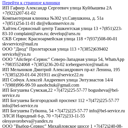
Перейти к странице клиники
ИП Гафнер Александр Сергеевич
улица Куйбышева 2А
+7(922)207-61-02
Компьютерная клиника №302
ул.Савушкина, д. 51а
+7(851)254-11-01
dir@elkomservice.ru
Хайтек-Сервисный центр
Ташкентская улица 13
+7(851)223-
83-10
complaint@arss.ru; develop@arss.ru
СКВ Сервис
Красноармейская улица 118
+7(937)508-00-01
skvservice@mail.ru
ООО "Диод"
Пролетарская улица 113
+7(3852)639402
serviceh@ya.ru
ООО "Айсберг-Сервис"
Северо-Западная улица 54, WhatsApp
+79835524068
+7(385)236-20-02
icebergservice@mail.ru
ИП Мельников Дмитрий Александрович
пр-кт Ленина, 195
+7(385)220-01-04 201911
asc@service22.ru
ИП Собчук Алексей Андреевич
улица Энтузиастов 14/4
+7(988)996-99-59
aasobchuk@gmail.com
ИП Богушева
Сумская,22
+7(472)225-57-77
bogusheva@bel-
service.ru
ИП Богушева
Белгородский проспект 112
+7(472)225-57-77
info@bel-service.ru
ИП Богушева
Губкина, 54
+7(472)225-57-77
info@bel-service.ru
ЭЛСИ
Народный б-р, 70
+7(472)233-11-55
olesyavorobeva@yandex.ru
ООО "Выбор-Сервис"
Михайловское шоссе 1
+7(472)240-08-