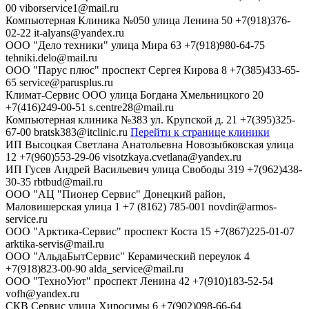
00
viborservice1@mail.ru
Компьютерная Клиника №050
улица Ленина 50
+7(918)376-
02-22
it-alyans@yandex.ru
ООО "Дело техники"
улица Мира 63
+7(918)980-64-75
tehniki.delo@mail.ru
ООО "Парус плюс"
проспект Сергея Кирова 8
+7(385)433-65-
65
service@parusplus.ru
Климат-Сервис ООО
улица Богдана Хмельницкого 20
+7(416)249-00-51
s.centre28@mail.ru
Компьютерная клиника №383
ул. Крупской д. 21
+7(395)325-
67-00
bratsk383@itclinic.ru
Перейти к странице клиники
ИП Высоцкая Светлана Анатольевна
Новозыбковская улица
12
+7(960)553-29-06
visotzkaya.cvetlana@yandex.ru
ИП Гусев Андрей Васильевич
улица Свободы 319
+7(962)438-
30-35
rbtbud@mail.ru
ООО "АЦ "Пионер Сервис"
Донецкий район,
Маловишерская улица 1
+7 (8162) 785-001
novdir@armos-
service.ru
ООО "Арктика-Сервис"
проспект Коста 15
+7(867)225-01-07
arktika-servis@mail.ru
ООО "АльдаБытСервис"
Керамический переулок 4
+7(918)823-00-90
alda_service@mail.ru
ООО "ТехноУют"
проспект Ленина 42
+7(910)183-52-54
vofh@yandex.ru
СКВ Сервис
улица Хиросимы 6
+7(902)098-66-64