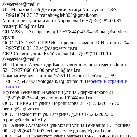
skvservice@mail.ru
ИП Манахов Глеб Дмитриевич
улица Хользунова 18/3
+7(961)074-27-87
manahovgleb302@gmail.com
Мастерплит
улица имени Хорошева 16
+7(969)285-00-85
masterplit34@mail.ru
СЦ VPS
ул. Ангарская, д.17
+7(844)245-94-69
mail@service-
vps.ru
ООО "ДАТЭКС СЕРВИС"
проспект имени В.И. Ленина 94
+7(927)510-32-22
sc@datexservice.ru
СКВ Сервис
улица Куйбышева 14
+7(937)710-11-10
skvservice@mail.ru
ИП Цаплин Александр Васильевич
проспект имени Ленина
52
+7(927)066-63-00
profix34@mail.ru
Компьютерная клиника №351
Проспект Победы, д.59
+7(8172)547-000
vologda351@itclinic.ru
Перейти к странице
клиники
Ефимов Геннадий Иванович
улица Дзержинского 21
+7(927)588-26-84
gena.efimov.1974@mail.ru
ООО "БЕРКУТ"
улица Ворошилова 2
+7(473)270-16-70
berkut@iagl.vrn.ru
ООО "Техносити"
ул. Гагарина, д.20
+375232202030
reports@technocity.by
ИП Алиев Суламбек Сулимович
улица Геннадия Н. Трошева
90
+7(928)641-70-07
technoservice.grozny@gmail.com
ООО "АССЦ "Радуга""
улица Чапаева 69/2
+7(906)360-10-66