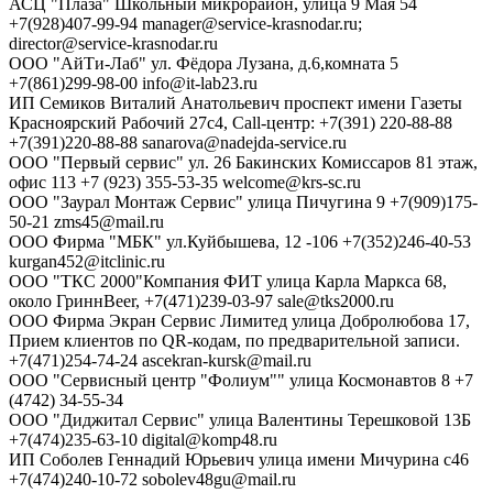
АСЦ "Плаза"
Школьный микрорайон, улица 9 Мая 54
+7(928)407-99-94
manager@service-krasnodar.ru;
director@service-krasnodar.ru
ООО "АйТи-Лаб"
ул. Фёдора Лузана, д.6,комната 5
+7(861)299-98-00
info@it-lab23.ru
ИП Семиков Виталий Анатольевич
проспект имени Газеты
Красноярский Рабочий 27с4, Call-центр: +7(391) 220-88-88
+7(391)220-88-88
sanarova@nadejda-service.ru
ООО "Первый сервис"
ул. 26 Бакинских Комиссаров 81 этаж,
офис 113
+7 (923) 355-53-35
welcome@krs-sc.ru
ООО "Заурал Монтаж Сервис"
улица Пичугина 9
+7(909)175-
50-21
zms45@mail.ru
ООО Фирма "МБК"
ул.Куйбышева, 12 -106
+7(352)246-40-53
kurgan452@itclinic.ru
ООО "ТКС 2000"Компания ФИТ
улица Карла Маркса 68,
около ГриннBeer,
+7(471)239-03-97
sale@tks2000.ru
ООО Фирма Экран Сервис Лимитед
улица Добролюбова 17,
Прием клиентов по QR-кодам, по предварительной записи.
+7(471)254-74-24
ascekran-kursk@mail.ru
ООО "Сервисный центр "Фолиум""
улица Космонавтов 8
+7
(4742) 34-55-34
ООО "Диджитал Сервис"
улица Валентины Терешковой 13Б
+7(474)235-63-10
digital@komp48.ru
ИП Соболев Геннадий Юрьевич
улица имени Мичурина с46
+7(474)240-10-72
sobolev48gu@mail.ru