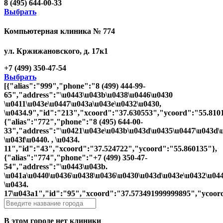
8 (495) 644-00-33
Выбрать
Компьютерная клиника № 774
ул. Кржижановского, д. 17к1
+7 (499) 350-47-54
Выбрать
[{"alias":"999","phone":"8 (499) 444-99-
65","address":"\u0443\u043b\u0438\u0446\u0430
\u0411\u043e\u0447\u043a\u043e\u0432\u0430,
\u0434.9","id":"213","xcoord":"37.630553","ycoord":"55.810
{"alias":"772","phone":"8 (495) 644-00-
33","address":"\u0421\u043e\u043b\u043d\u0435\u0447\u043d\
\u043f\u0440. , \u0434.
11","id":"43","xcoord":"37.524722","ycoord":"55.860135"},
{"alias":"774","phone":"+7 (499) 350-47-
54","address":"\u0443\u043b.
\u041a\u0440\u0436\u0438\u0436\u0430\u043d\u043e\u0432\u044
\u0434.
17\u043a1","id":"95","xcoord":"37.573491999999895","ycoor
В этом городе нет клиники