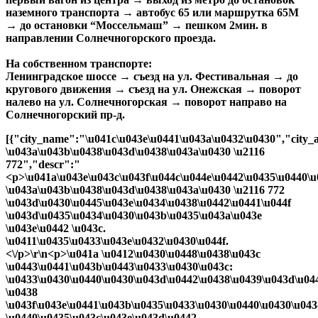
наземного транспорта → автобус 65 или маршрутка 65М
→ до остановки “Моссельмаш” → пешком 2мин. в
направлении Солнечногорского проезда.
На собственном транспорте:
Ленинградское шоссе → съезд на ул. Фестивальная → до
кругового движения → съезд на ул. Онежская → поворот
налево на ул. Солнечногорская → поворот направо на
Солнечногорский пр-д.
[{"city_name":"\u041c\u043e\u0441\u043a\u0432\u0430","city_alias":"moscow","city_id":"298","id":"43","status":"1","alias":"772","name":"\u041a\u043e\u043c\u043f\u044c\u044e\u0442\u0435\u0440\u043d\u0430\u044f \u043a\u043b\u0438\u043d\u0438\u043a\u0430 \u2116 772","descr":"<p>\u041a\u043e\u043c\u043f\u044c\u044e\u0442\u0435\u0440\u043d\u0430\u044f \u043a\u043b\u0438\u043d\u0438\u043a\u0430 \u2116 772 \u043d\u0430\u0445\u043e\u0434\u0438\u0442\u0441\u044f \u043d\u0435\u0434\u0430\u043b\u0435\u043a\u043e \u043e\u0442 \u043c. \u0411\u0435\u0433\u043e\u0432\u0430\u044f.<\/p>\r\n<p>\u041a \u0412\u0430\u0448\u0438\u043c \u0443\u0441\u043b\u0443\u0433\u0430\u043c: \u0433\u0430\u0440\u0430\u043d\u0442\u0438\u0439\u043d\u044b\u0439 \u0438 \u043f\u043e\u0441\u043b\u0435\u0433\u0430\u0440\u0430\u043d\u0442\u0438\u0439\u043d\u044b\u0439 \u0440\u0435\u043c\u043e\u043d\u0442 \u043a\u043e\u043c\u043f\u044c\u044e\u0442\u0435\u0440\u043e\u0432, \u0440\u0435\u043c\u043e\u043d\u0442 \u043d\u043e\u0443\u0442\u0431\u0443\u043a\u043e\u0432, \u0441\u043c\u0430\u0440\u0442\u0444\u043e\u043d\u043e\u0432, \u043f\u043b\u0430\u043d\u0448\u0435\u0442\u043e\u0432. \u0421\u043f\u0435\u0446\u0438\u0430\u043b\u0438\u0441\u0442\u044b \u041a\u043e\u043c\u043f\u044c\u044e\u0442\u0435\u0440\u043d\u043e\u0439 \u043a\u043b\u0438\u043d\u0438\u043a\u0438 \u043d\u0430 \u0411\u0435\u0433\u043e\u0432\u043e\u0439 \u043f\u0440\u043e\u0438\u0437\u0432\u0435\u0434\u0443\u0442 \u0434\u0438\u0430\u0433\u043d\u043e\u0441\u0442\u0438\u043a\u0443 \u0438 \u043f\u043e\u043c\u043e\u0433\u0443\u0442 \u0443\u0441\u0442\u0440\u0430\u043d\u0438\u0442\u044c \u043b\u044e\u0431\u044b\u0435 \u043d\u0435\u043f\u043e\u043b\u0430\u0434\u043a\u0438 \u0432\u0430\u0448\u0438\u0445 \u0433\u0430\u0434\u0436\u0435\u0442\u043e\u0432.<\/p>\r\n<p>\u0423\u0434\u043e\u0431\u043d\u044b\u0439 \u0437\u0430\u043b \u043f\u0440\u0438\u0435\u043c\u043a\u0438 \/ \u0432\u044b\u0434\u0430\u0447\u0438, \u0432 \u0437\u043e\u043d\u0435 \u043e\u0436\u0438\u0434\u0430\u043d\u0438\u044f \u0431\u0435\u0441\u043f\u043b\u0430\u0442\u043d\u044b\u0439 Wi-FI, \u0422\u0412.<\/p>","date_open":"2007-07-25 00:00:00.000","date_close":"1900-01-01 00:00:00.000","zip_code":"125284","notoffice":"0","metro":"\u043c. \u0411\u0435\u0433\u043e\u0432\u0430\u044f","address":"\u0421\u043e\u043b\u043d\u0435\u0447\u043d\u043e\u0433\u043e\u0440\u0441\u043a\u0438\u0439 \u043f\u0440. , \u0434. 11","phone":"8 (495) 644-00-33","fax":"https:\/\/www.modernservice.ru\/","email":"moscow772@itclinic.ru","icq":"","route":"<strong>\u041d\u0430 \u043e\u0431\u0449\u0435\u0441\u0442\u0432\u0435\u043d\u043d\u043e\u043c \u0442\u0440\u0430\u043d\u0441\u043f\u043e\u0440\u0442\u0435: \u041c\u0435\u0442\u0440\u043e \u0441\u0442. \u0412\u043e\u0434\u043d\u044b\u0439 \u0441\u0442\u0430\u0434\u0438\u043e\u043d, \u043f\u0435\u0440\u0432\u044b\u0439 \u0432\u04