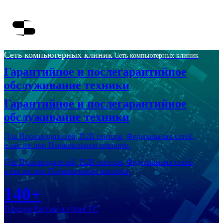
Сеть компьютерных клиник
Сеть компьютерных клиник
Гарантийное и послегарантийное
обслуживание техники
Гарантийное и послегарантийное
обслуживание техники
Для Производителей, В2В сектора, Федеральных сетей,
а так же при Параллельном импорте.
Для Производителей, В2В сектора, Федеральных сетей,
а так же при Параллельном импорте.
140+
Городов России и стран ТС