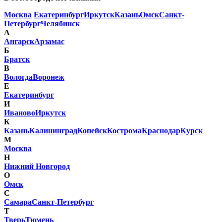
Москва
Екатеринбург
Иркутск
Казань
Омск
Санкт-
Петербург
Челябинск
А
Ангарск
Арзамас
Б
Братск
В
Вологда
Воронеж
Е
Екатеринбург
И
Иваново
Иркутск
К
Казань
Калининград
Копейск
Кострома
Краснодар
Курск
М
Москва
Н
Нижний Новгород
О
Омск
С
Самара
Санкт-Петербург
Т
Тверь
Тюмень