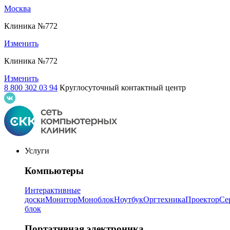
Москва
Клиника №772
Изменить
Клиника №772
Изменить
8 800 302 03 94
Круглосуточный контактный центр
Услуги
Компьютеры
Интерактивные
доски
Монитор
Моноблок
Ноутбук
Оргтехника
Проектор
Се
блок
Портативная электроника