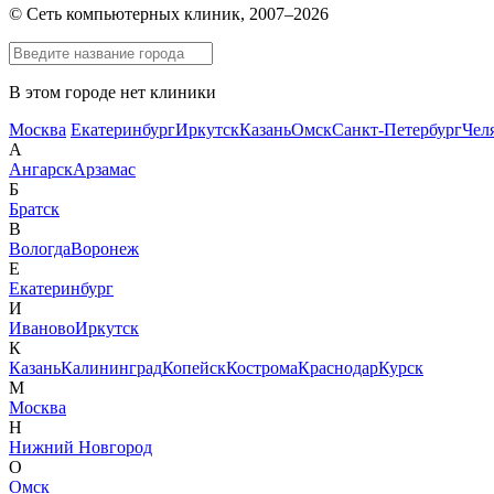
© Сеть компьютерных клиник, 2007–2026
В этом городе нет клиники
Москва
Екатеринбург
Иркутск
Казань
Омск
Санкт-Петербург
Чел
А
Ангарск
Арзамас
Б
Братск
В
Вологда
Воронеж
Е
Екатеринбург
И
Иваново
Иркутск
К
Казань
Калининград
Копейск
Кострома
Краснодар
Курск
М
Москва
Н
Нижний Новгород
О
Омск