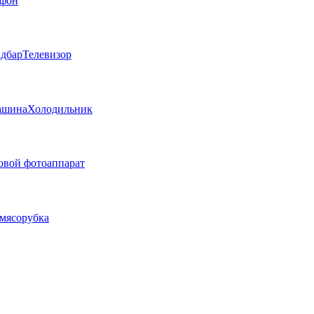
фон
дбар
Телевизор
ашина
Холодильник
вой фотоаппарат
мясорубка