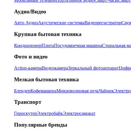
Мобильный телефон
Портативное аудио
Смарт-часы
Смарт
Аудио/Видео
Авто Аудио
Акустические системы
Видеорегистратор
Саун
Крупная бытовая техника
Кондиционер
Плита
Посудомоечная машина
Стиральная м
Фото и видео
Action-камера
Видеокамера
Зеркальный фотоаппарат
Цифро
Мелкая бытовая техника
Блендер
Кофемашина
Микроволновая печь
Чайник
Электро
Транспорт
Гироскутер
Электробайк
Электросамокат
Популярные бренды