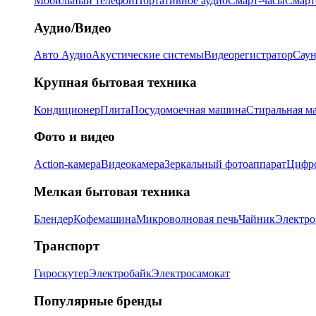
Мобильный телефон
Портативное аудио
Смарт-часы
Смарт
Аудио/Видео
Авто Аудио
Акустические системы
Видеорегистратор
Саун
Крупная бытовая техника
Кондиционер
Плита
Посудомоечная машина
Стиральная м
Фото и видео
Action-камера
Видеокамера
Зеркальный фотоаппарат
Цифро
Мелкая бытовая техника
Блендер
Кофемашина
Микроволновая печь
Чайник
Электро
Транспорт
Гироскутер
Электробайк
Электросамокат
Популярные бренды