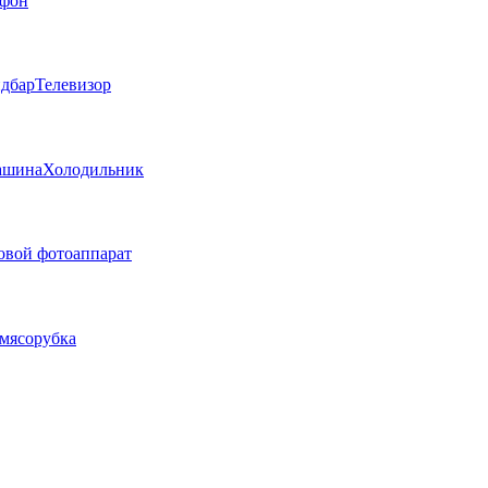
фон
дбар
Телевизор
ашина
Холодильник
вой фотоаппарат
мясорубка