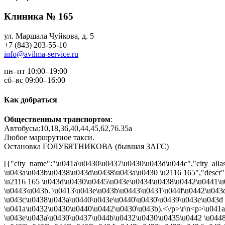
Клиника № 165
ул. Маршала Чуйкова, д. 5
+7 (843) 203-55-10
info@avilma-service.ru
пн–пт 10:00–19:00
сб–вс 09:00–16:00
Как добраться
Общественным транспортом
:
Автобусы:10,18,36,40,44,45,62,76.35а
Любое маршрутное такси.
Остановка ГОЛУБЯТНИКОВА (бывшая ЗАГС)
[{"city_name":"\u041a\u0430\u0437\u0430\u043d\u044c","city_alias
\u043a\u043b\u0438\u043d\u0438\u043a\u0430 \u2116 165","descr
\u2116 165 \u043d\u0430\u0445\u043e\u0434\u0438\u0442\u0441\u
\u0443\u043b. \u0413\u043e\u043b\u0443\u0431\u044f\u0442\u043
\u043c\u0438\u043a\u0440\u043e\u0440\u0430\u0439\u043e\u043d 
\u041a\u0432\u0430\u0440\u0442\u0430\u043b).<\/p>\r\n<p>\u041
\u043e\u043a\u0430\u0437\u044b\u0432\u0430\u0435\u0442 \u044