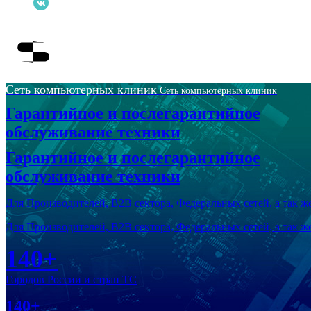
Сеть компьютерных клиник
Сеть компьютерных клиник
Гарантийное и послегарантийное
обслуживание техники
Гарантийное и послегарантийное
обслуживание техники
Для Производителей, В2В сектора, Федеральных сетей, а так 
Для Производителей, В2В сектора, Федеральных сетей, а так 
140+
Городов России и стран ТС
140+