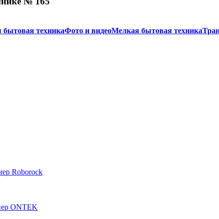
инике № 165
 бытовая техника
Фото и видео
Мелкая бытовая техника
Тра
нер Roborock
тнер ONTEK