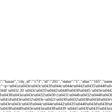
":"kazan","city_id":"173","id":"201","status":"1","alias":"165","
":"<p>\u041a\u043e\u043c\u043f\u044c\u044e\u0442\u0435\u0440\u0
044f \u0432 20 \u043c\u0435\u0442\u0440\u0430\u0445 \u043e\u04
d\u0438\u043a\u043e\u0432\u0430 (\u0431\u044b\u0432\u0448\u0438
\u041d\u043e\u0432\u043e-\u0421\u0430\u0432\u0438\u043d\u043e\
a\u043e\u043c\u043f\u044c\u044e\u0442\u0435\u0440\u043d\u0430\u
8\u0438\u0440\u043e\u043a\u0438\u0439 \u0441\u043f\u0435\u043a