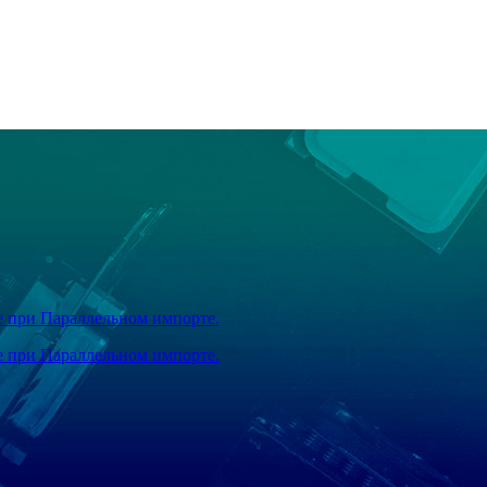
же при Параллельном импорте.
же при Параллельном импорте.