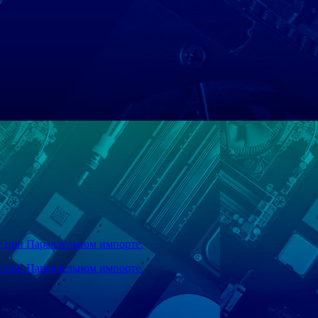
же при Параллельном импорте.
же при Параллельном импорте.