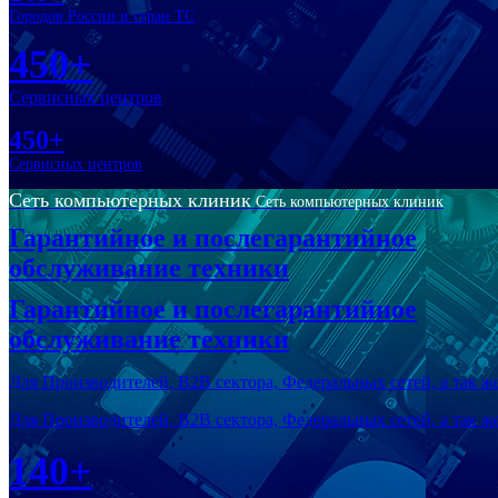
Городов России и стран ТС
450+
Сервисных центров
450+
Сервисных центров
Сеть компьютерных клиник
Сеть компьютерных клиник
Гарантийное и послегарантийное
обслуживание техники
Гарантийное и послегарантийное
обслуживание техники
Для Производителей, В2В сектора, Федеральных сетей, а так 
Для Производителей, В2В сектора, Федеральных сетей, а так 
140+