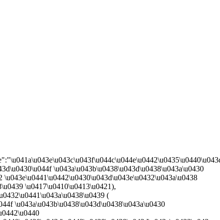
name":"\u041a\u043e\u043c\u043f\u044c\u044e\u0442\u0435\u0440\u04
43d\u0430\u044f \u043a\u043b\u0438\u043d\u0438\u043a\u0430
42 \u043e\u0441\u0442\u0430\u043d\u043e\u0432\u043a\u0438
\u0439 \u0417\u0410\u0413\u0421),
u0432\u0441\u043a\u0438\u0439 (
044f \u043a\u043b\u0438\u043d\u0438\u043a\u0430
\u0442\u0440